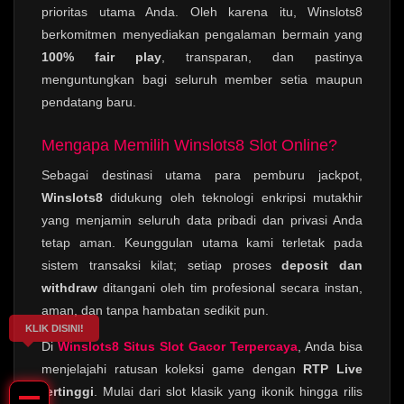
prioritas utama Anda. Oleh karena itu, Winslots8
berkomitmen menyediakan pengalaman bermain yang
100% fair play
, transparan, dan pastinya
menguntungkan bagi seluruh member setia maupun
pendatang baru.
Mengapa Memilih Winslots8 Slot Online?
Sebagai destinasi utama para pemburu jackpot,
Winslots8
didukung oleh teknologi enkripsi mutakhir
yang menjamin seluruh data pribadi dan privasi Anda
tetap aman. Keunggulan utama kami terletak pada
sistem transaksi kilat; setiap proses
deposit dan
withdraw
ditangani oleh tim profesional secara instan,
aman, dan tanpa hambatan sedikit pun.
KLIK DISINI!
Di
Winslots8 Situs Slot Gacor Terpercaya
, Anda bisa
menjelajahi ratusan koleksi game dengan
RTP Live
tertinggi
. Mulai dari slot klasik yang ikonik hingga rilis