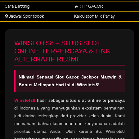
Cara Betting
🔥RTP GACOR
⚽️Jadwal Sportbook
Kalkulator Mix Parlay
WINSLOTS8 – SITUS SLOT
ONLINE TERPERCAYA & LINK
ALTERNATIF RESMI
Nikmati Sensasi Slot Gacor, Jackpot Maxwin &
Bonus Melimpah Hari Ini di Winslots8!
Winslots8
hadir sebagai
situs slot online terpercaya
di Indonesia yang menyuguhkan ekosistem permainan
judi daring terlengkap dari provider kelas dunia. Kami
memahami bahwa keamanan dan kenyamanan adalah
prioritas utama Anda. Oleh karena itu, Winslots8
berkomitmen menyediakan pengalaman bermain yang