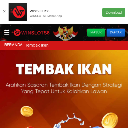
×
WINSLOTS8
Download
WINSLOTS8 Mobile App
MASUK
DAFTAR
BERANDA
Tembak Ikan