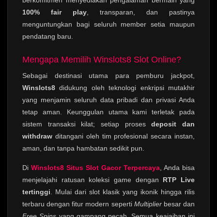
100% fair play
, transparan, dan pastinya
menguntungkan bagi seluruh member setia maupun
pendatang baru.
Mengapa Memilih Winslots8 Slot Online?
Sebagai destinasi utama para pemburu jackpot,
Winslots8
didukung oleh teknologi enkripsi mutakhir
yang menjamin seluruh data pribadi dan privasi Anda
tetap aman. Keunggulan utama kami terletak pada
sistem transaksi kilat; setiap proses
deposit dan
withdraw
ditangani oleh tim profesional secara instan,
aman, dan tanpa hambatan sedikit pun.
Di
Winslots8 Situs Slot Gacor Terpercaya
, Anda bisa
menjelajahi ratusan koleksi game dengan
RTP Live
tertinggi
. Mulai dari slot klasik yang ikonik hingga rilis
terbaru dengan fitur modern seperti
Multiplier
besar dan
Free Spins
yang gampang pecah. Semua keajaiban ini